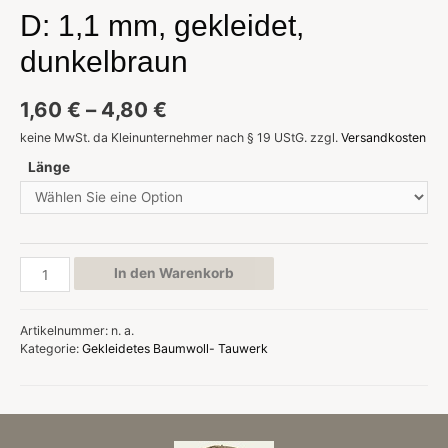
D: 1,1 mm, gekleidet,
dunkelbraun
1,60
€
–
4,80
€
keine MwSt. da Kleinunternehmer nach § 19 UStG.
zzgl.
Versandkosten
Länge
D:
In den Warenkorb
1,1
mm,
gekleidet,
Artikelnummer:
n. a.
dunkelbraun
Kategorie:
Gekleidetes Baumwoll- Tauwerk
Menge